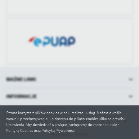
Data ostatniej
Brak modyfikacji
aktualizacji
Ostatnio
-
zaktualizował
WAŻNE LINKI
INFORMACJE
Strona korzysta z plików cookies w celu realizacji usług. Możesz określić
warunki przechowywania lub dostępu do plików cookies klikając przycisk
Ustawienia. Aby dowiedzieć się więcej zachęcamy do zapoznania się z
Polityką Cookies oraz Polityką Prywatności.
Odwiedzin: 1193104