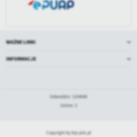
WAŻNE LINKI
INFORMACJE
Odwiedzin: 1194040
Online: 5
Copyright by bip.pila.pl