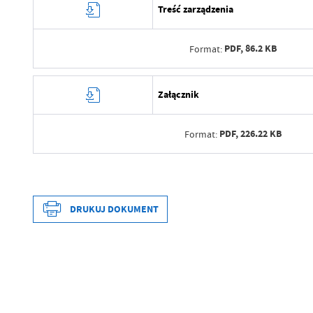
Treść zarządzenia
PDF,
86.2 KB
Format:
Data wytworzenia
Załącznik
Wytworzył
PDF,
226.22 KB
Format:
Data opublikowania
Opublikował
Data wytworzenia
Data ostatniej aktualizacji
Wytworzył
DRUKUJ DOKUMENT
Ostatnio zaktualizował
Data opublikowania
Opublikował
Data wytworzenia
Data ostatniej aktualizacji
Wytworzył
Ostatnio zaktualizował